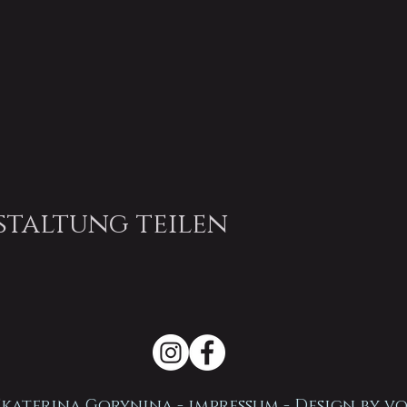
staltung teilen
Ekaterina Gorynina -
impressum
- Design by
vo