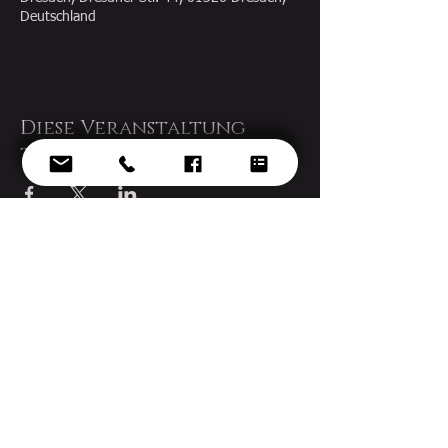
Deutschland
Diese Veranstaltung
teilen
© 2022 Ekaterina Gorynina
Design by
voknelok