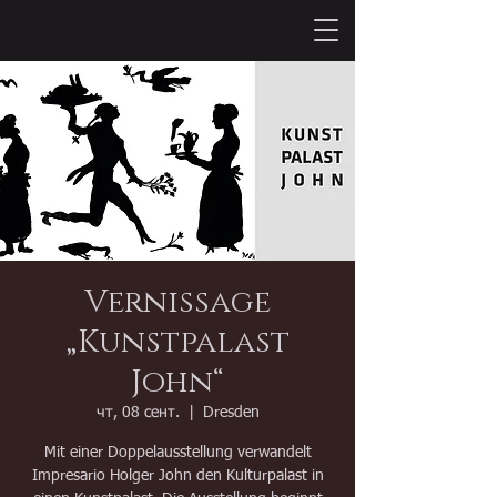
Vernissage
„Kunstpalast
John“
чт, 08 сент.
  |  
Dresden
Mit einer Doppelausstellung verwandelt
Impresario Holger John den Kulturpalast in