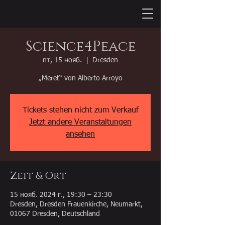
Science4Peace
пт, 15 нояб.
  |  
Dresden
„Meret“ von Alberto Arroyo
Tickets stehen nicht zum Verkauf
Jetzt andere Veranstaltungen
ansehen
Zeit & Ort
15 нояб. 2024 г., 19:30 – 23:30
Dresden, Dresden Frauenkirche, Neumarkt,
01067 Dresden, Deutschland