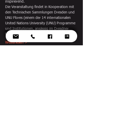
inspirierend.
Die Veranstaltung findet in Kooperation mit 
den Technischen Sammlungen Dresden und 
UNU Flores (einem der 14 internationalen 
United Nations University (UNU) Programme 
und Institutionen, ansässig im Dresdner 
WTC) statt.
Weiterlesen >
Diese Veranstaltung
teilen