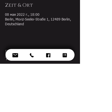
Zeit & Ort
08 мая 2022 г., 18:00
Berlin, Moriz-Seeler-Straße 1, 12489 Berlin,
Deutschland
Diese Veranstaltung
teilen
© 2022 Ekaterina Gorynina
Design by
voknelok