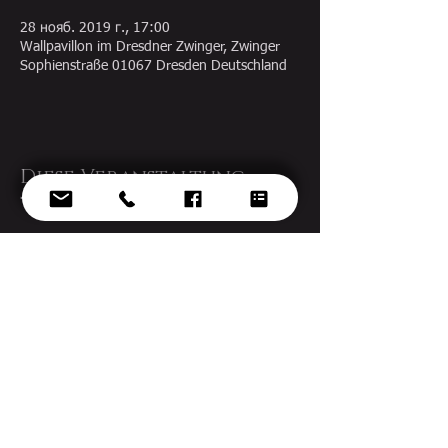
28 нояб. 2019 г., 17:00
Wallpavillon im Dresdner Zwinger, Zwinger
Sophienstraße 01067 Dresden Deutschland
Diese Veranstaltung
teilen
© 2022 Ekaterina Gorynina
Design by
voknelok