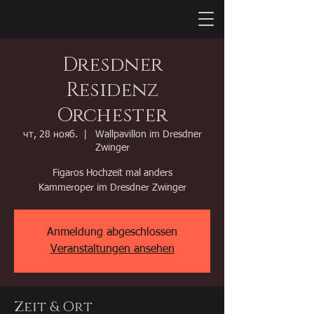
Dresdner
Residenz
Orchester
чт, 28 нояб.
  |  
Wallpavillon im Dresdner
Zwinger
Figaros Hochzeit mal anders
Kammeroper im Dresdner Zwinger
Anmeldung abgeschlossen
Veranstaltungen ansehen
Zeit & Ort