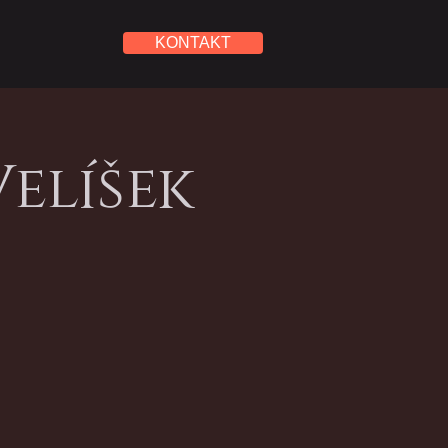
KONTAKT
elíšek