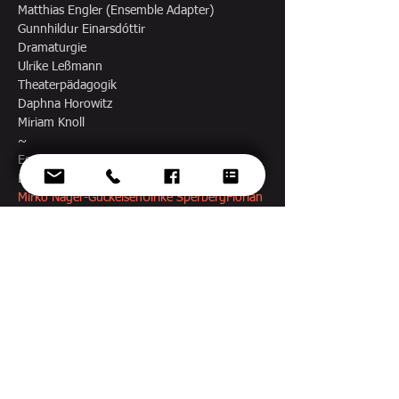
Matthias Engler (Ensemble Adapter)

Gunnhildur Einarsdóttir

Dramaturgie

Ulrike Leßmann

Theaterpädagogik

Daphna Horowitz

Miriam Knoll

~

Es spielen und musizieren

Mirko Näger-Guckeisen
Ulrike Sperberg
Florian 
Thongsap Welsch
Diese Veranstaltung
teilen