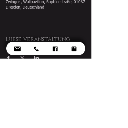
Zwinger , Wallpavilion, Sophienstraße, 01067
Dresden, Deutschland
Diese Veranstaltung
teilen
© 2022 Ekaterina Gorynina - Design by
voknelok