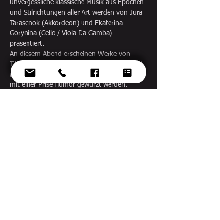
unvergessliche klassische Musik aus Epochen 
und Stilrichtungen aller Art werden von Jura 
Tarasenok (Akkordeon) und Ekaterina 
Gorynina (Cello / Viola Da Gamba) 
präsentiert.
An diesem Abend erscheinen Werke von 
T.Hume, A.Vivaldi, N.Paganini, G.Casado und 
anderen in eigenem Arrangement, welche 
mit einer Prise Humor gewürzt werden.
Diese Veranstaltung
teilen